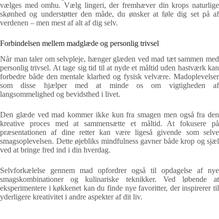
vælges med omhu. Vælg lingeri, der fremhæver din krops naturlige
skønhed og understøtter den måde, du ønsker at føle dig set på af
verdenen – men mest af alt af dig selv.
Forbindelsen mellem madglæde og personlig trivsel
Når man taler om selvpleje, hænger glæden ved mad tæt sammen med
personlig trivsel. At tage sig tid til at nyde et måltid uden hastværk kan
forbedre både den mentale klarhed og fysisk velvære. Madoplevelser
som disse hjælper med at minde os om vigtigheden af
langsommelighed og bevidsthed i livet.
Den glæde ved mad kommer ikke kun fra smagen men også fra den
kreative proces med at sammensætte et måltid. At fokusere på
præsentationen af dine retter kan være ligeså givende som selve
smagsoplevelsen. Dette øjebliks mindfulness gavner både krop og sjæl
ved at bringe fred ind i din hverdag.
Selvforkælelse gennem mad opfordrer også til opdagelse af nye
smagskombinationer og kulinariske teknikker. Ved løbende at
eksperimentere i køkkenet kan du finde nye favoritter, der inspirerer til
yderligere kreativitet i andre aspekter af dit liv.