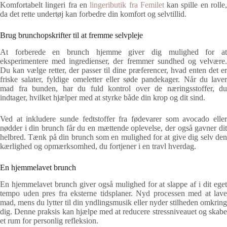
Komfortabelt lingeri fra en
lingeributik fra Femilet
kan spille en rolle
da det rette undertøj kan forbedre din komfort og selvtillid.
Brug brunchopskrifter til at fremme selvpleje
At forberede en brunch hjemme giver dig mulighed for at
eksperimentere med ingredienser, der fremmer sundhed og velvære.
Du kan vælge retter, der passer til dine præferencer, hvad enten det er
friske salater, fyldige omeletter eller søde pandekager. Når du laver
mad fra bunden, har du fuld kontrol over de næringsstoffer, du
indtager, hvilket hjælper med at styrke både din krop og dit sind.
Ved at inkludere sunde fedtstoffer fra fødevarer som avocado eller
nødder i din brunch får du en mættende oplevelse, der også gavner dit
helbred. Tænk på din brunch som en mulighed for at give dig selv den
kærlighed og opmærksomhed, du fortjener i en travl hverdag.
En hjemmelavet brunch
En hjemmelavet brunch giver også mulighed for at slappe af i dit eget
tempo uden pres fra eksterne tidsplaner. Nyd processen med at lave
mad, mens du lytter til din yndlingsmusik eller nyder stilheden omkring
dig. Denne praksis kan hjælpe med at reducere stressniveauet og skabe
et rum for personlig refleksion.