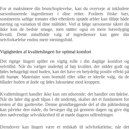
For at maksimere din brunchoplevelse, kan du overveje at inkludere
sæsonbaserede ingredienser i dine retter. Forårets friske bær,
sommerens saftige tomater eller efterårets sprøde æbler kan tilføje både
næring og variation til dine måltider. Ved at følge sæsonerne sikrer du
ikke kun de bedste smage, men støtter også en mere bæredygtig
livsstil. Dette mindfulde valg af ingredienser kan gøre din
selvforkælelse endnu mere meningsfuld.
Vigtigheden af kvalitetslingeri for optimal komfort
Det rigtige lingeri spiller en vigtig rolle i din daglige komfort og
selvtillid. Når du vælger undertøj af høj kvalitet, der sidder godt og
føles behageligt mod huden, kan det have en betydelig positiv effekt på
dit humør. Materialer som bomuld eller silke er ideelle valg, da de
tillader huden at ånde og føles luksuriøse mod kroppen.
Kvalitetslingeri handler ikke kun om udseende; det handler om følelse.
Når du føler dig godt tilpas i dit undertøj, skaber det et fundament for
resten af din garderobe. Denne grundlæggende del af din påklædning
kan påvirke den måde, du bevæger dig på gennem dagen og give dig
den nødvendige selvsikkerhed til at møde dagens udfordringer.
Derudover kan lingeri være et redskab til selvforkælelse, når det