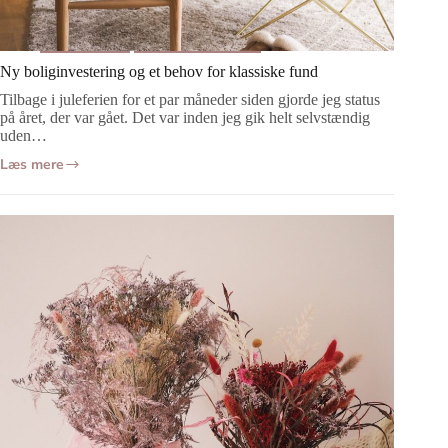
Indretning
Stue og køkken
Ny boliginvestering og et behov for klassiske fund
Tilbage i juleferien for et par måneder siden gjorde jeg status
på året, der var gået. Det var inden jeg gik helt selvstændig
uden…
Læs mere
Ny
boliginvestering
og
et
behov
for
klassiske
fund