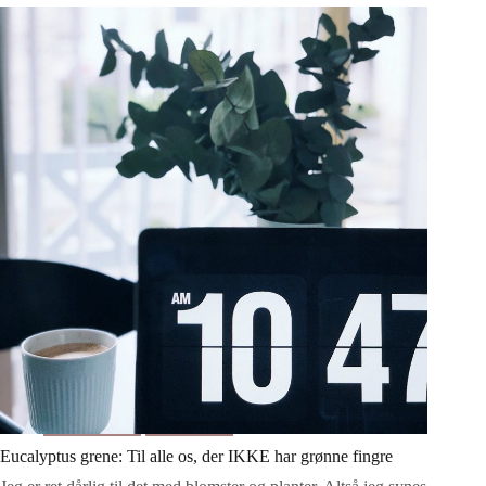
til
indretning
af
små
børneværelser
Indretning
Boligtips
Eucalyptus grene: Til alle os, der IKKE har grønne fingre