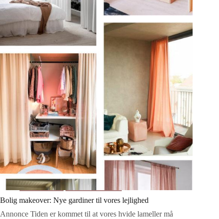
jeg
drømmer
om
Indretning
Boligdrømme
Bolig makeover: Nye gardiner til vores lejlighed
Annonce Tiden er kommet til at vores hvide lameller må