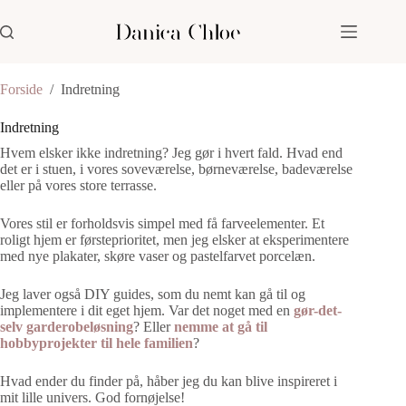
Fortsæt
til
indhold
Forside
/
Indretning
Indretning
Hvem elsker ikke indretning? Jeg gør i hvert fald. Hvad end
det er i stuen, i vores soveværelse, børneværelse, badeværelse
eller på vores store terrasse.
Vores stil er forholdsvis simpel med få farveelementer. Et
roligt hjem er førsteprioritet, men jeg elsker at eksperimentere
med nye plakater, skøre vaser og pastelfarvet porcelæn.
Jeg laver også DIY guides, som du nemt kan gå til og
implementere i dit eget hjem. Var det noget med en
gør-det-
selv garderobeløsning
? Eller
n
emme at gå til
hobbyprojekter til hele familien
?
Hvad ender du finder på, håber jeg du kan blive inspireret i
mit lille univers. God fornøjelse!