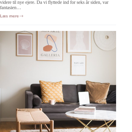
videre til nye ejere. Da vi flyttede ind for seks år siden, var
fantasien…
Læs mere
Bolig
makeover:
Nye
gardiner
til
vores
lejlighed