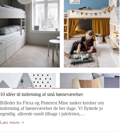
FAN!
Børneværelset
Indretning
10 idéer til indretning af små børneværelser
Billeder fra Flexa og Pinterest Mine tanker kredser om
indretning af børneværelset de her dage. Vi flyttede jo
egentlig allerede rundt tilbage i juleferien,…
Læs mere
10
idéer