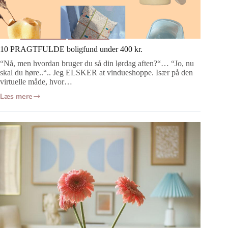
Indretning
Boligtips
10 PRAGTFULDE boligfund under 400 kr.
“Nå, men hvordan bruger du så din lørdag aften?“… “Jo, nu
skal du høre..“.. Jeg ELSKER at vindueshoppe. Især på den
virtuelle måde, hvor…
Læs mere
10
PRAGTFULDE
boligfund
under
400
kr.