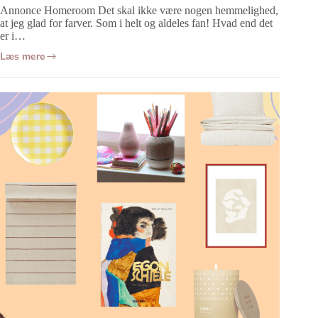
Annonce Homeroom Det skal ikke være nogen hemmelighed,
at jeg glad for farver. Som i helt og aldeles fan! Hvad end det
er i…
Læs mere
Forårspasteller
og
mine
nye
farverige
boligkøb