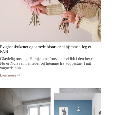
Boligtips
Indretning
Evighedsbuketter og tørrede blomster til hjemmet: Jeg er
FAN!
Glædelig onsdag. Herhjemme fortsætter vi lidt i den her rille.
Nu er Nola ramt af feber og hjemme fra vuggestue. I nat
vågnede hun…
Læs mere
Evighedsbuketter
og
tørrede
blomster
til
hjemmet:
Jeg
er