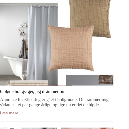
Indretning
Boligdrømme
6 bløde boligsager, jeg drømmer om
Annonce for Ellos Jeg er gået i boligmode. Det rammer mig
sådan ca. et par gange årligt, og lige nu er det de bløde…
Læs mere
6
bløde
boligsager,