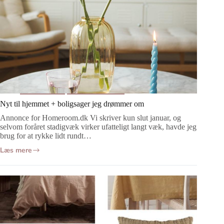
Indretning
Boligdrømme
Nyt til hjemmet + boligsager jeg drømmer om
Annonce for Homeroom.dk Vi skriver kun slut januar, og
selvom foråret stadigvæk virker ufatteligt langt væk, havde jeg
brug for at rykke lidt rundt…
Læs mere
Nyt
til
hjemmet
+
boligsager
jeg
drømmer
om