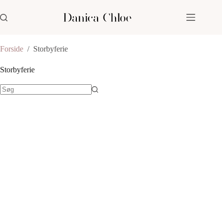
Fortsæt
til
indhold
Forside
/
Storbyferie
Storbyferie
Ingen
resultater