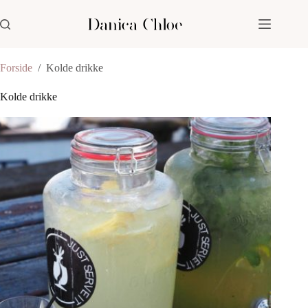
Fortsæt
til
indhold
Forside
/
Kolde drikke
Kolde drikke