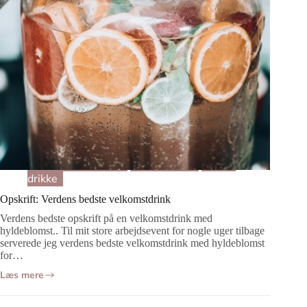
Mad og Opskrifter
Drikkevarer
Kolde
drikke
Opskrift: Verdens bedste velkomstdrink
Verdens bedste opskrift på en velkomstdrink med
hyldeblomst.. Til mit store arbejdsevent for nogle uger tilbage
serverede jeg verdens bedste velkomstdrink med hyldeblomst
for…
Læs mere
Opskrift:
Verdens
bedste