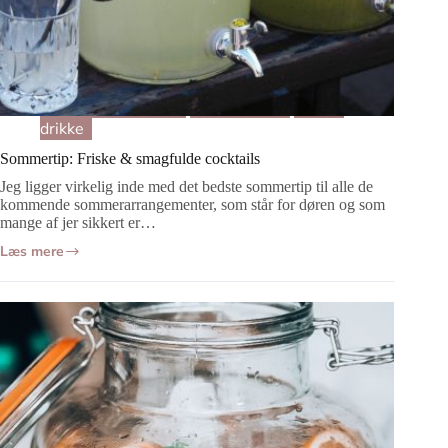
Mad og Opskrifter
Drikkevarer
Kolde
drikke
Sommertip: Friske & smagfulde cocktails
Jeg ligger virkelig inde med det bedste sommertip til alle de
kommende sommerarrangementer, som står for døren og som
mange af jer sikkert er…
Læs mere
Sommertip:
Friske
&
smagfulde
cocktails