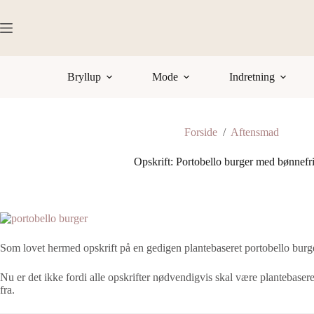
Fortsæt
til
indhold
Bryllup
Mode
Indretning
Forside
/
Aftensmad
Opskrift: Portobello burger med bønnefri
Som lovet hermed opskrift på en gedigen plantebaseret portobello burg
Nu er det ikke fordi alle opskrifter nødvendigvis skal være plantebase
fra.