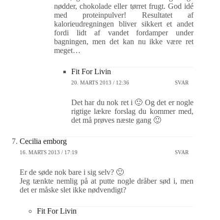
nødder, chokolade eller tørret frugt. God idé
med proteinpulver! Resultatet af
kalorieudregningen bliver sikkert et andet
fordi lidt af vandet fordamper under
bagningen, men det kan nu ikke være ret
meget…
Fit For Livin
20. MARTS 2013 / 12:36
SVAR
Det har du nok ret i 🙂 Og det er nogle
rigtige lækre forslag du kommer med,
det må prøves næste gang 🙂
Cecilia emborg
16. MARTS 2013 / 17:19
SVAR
Er de søde nok bare i sig selv? 🙂
Jeg tænkte nemlig på at putte nogle dråber sød i, men
det er måske slet ikke nødvendigt?
Fit For Livin