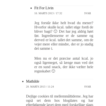
Fit For Livin
16. MARTS 2013 / 17:32
SVAR
Jeg forstår ikke helt hvad du mener?
Hvorfor skulle kcal. tallet stige fordi de
bliver bagt? 🙂 Det har jeg aldrig hørt
før. Ingredienserne er de samme og
derved er kcal. tallet det samme, om de
vejer mere eller mindre, der er jo stadig
det samme i.
Men nu er det præcise antal kcal. jo
også ligemeget, så længe man ved det
er en sund snack, der ikke vælter hele
regnskabet 🙂
Mathilde
20. MARTS 2013 / 11:24
SVAR
Dejlige cookies til mellemmåltiderne. Jeg har
også set dem hos blogilates og har
efterfølgende lavet dem med forskellige slags