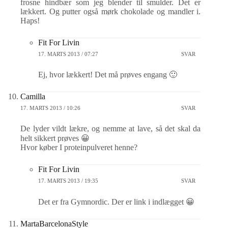
frosne hindbær som jeg blender til smulder. Det er
lækkert. Og putter også mørk chokolade og mandler i.
Haps!
Fit For Livin
17. MARTS 2013 / 07:27
SVAR
Ej, hvor lækkert! Det må prøves engang 🙂
Camilla
17. MARTS 2013 / 10:26
SVAR
De lyder vildt lækre, og nemme at lave, så det skal da
helt sikkert prøves 😀
Hvor køber I proteinpulveret henne?
Fit For Livin
17. MARTS 2013 / 19:35
SVAR
Det er fra Gymnordic. Der er link i indlægget 😀
MartaBarcelonaStyle