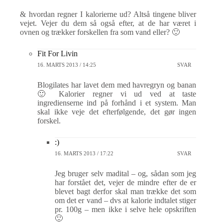
& hvordan regner I kalorierne ud? Altså tingene bliver
vejet. Vejer du dem så også efter, at de har været i
ovnen og trækker forskellen fra som vand eller? 🙂
Fit For Livin
16. MARTS 2013 / 14:25
SVAR
Blogilates har lavet dem med havregryn og banan
🙂 Kalorier regner vi ud ved at taste
ingredienserne ind på forhånd i et system. Man
skal ikke veje det efterfølgende, det gør ingen
forskel.
:)
16. MARTS 2013 / 17:22
SVAR
Jeg bruger selv madital – og, sådan som jeg
har forstået det, vejer de mindre efter de er
blevet bagt derfor skal man trække det som
om det er vand – dvs at kalorie indtalet stiger
pr. 100g – men ikke i selve hele opskriften
🙂