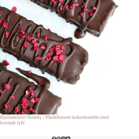
Hjemmelavet Bounty | Plantebaseret kokoskonfekt med
lyserødt fyld