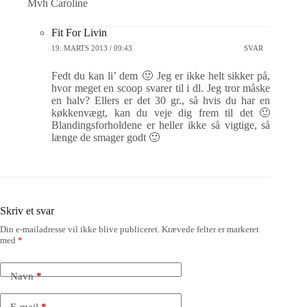
Mvh Caroline
Fit For Livin
19. MARTS 2013 / 09:43
SVAR
Fedt du kan li’ dem 🙂 Jeg er ikke helt sikker på,
hvor meget en scoop svarer til i dl. Jeg tror måske
en halv? Ellers er det 30 gr., så hvis du har en
køkkenvægt, kan du veje dig frem til det 🙂
Blandingsforholdene er heller ikke så vigtige, så
længe de smager godt 🙂
Skriv et svar
Din e-mailadresse vil ikke blive publiceret.
Krævede felter er markeret
med
*
Navn
*
E-mail
*