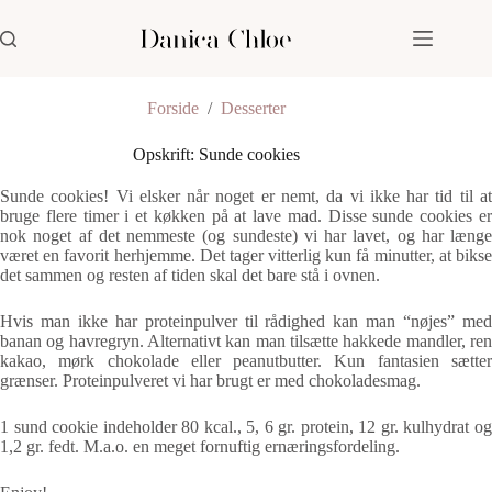
Fortsæt
til
indhold
Forside
/
Desserter
Opskrift: Sunde cookies
Sunde cookies! Vi elsker når noget er nemt, da vi ikke har tid til at
bruge flere timer i et køkken på at lave mad. Disse sunde cookies er
nok noget af det nemmeste (og sundeste) vi har lavet, og har længe
været en favorit herhjemme. Det tager vitterlig kun få minutter, at bikse
det sammen og resten af tiden skal det bare stå i ovnen.
Hvis man ikke har proteinpulver til rådighed kan man “nøjes” med
banan og havregryn. Alternativt kan man tilsætte hakkede mandler, ren
kakao, mørk chokolade eller peanutbutter. Kun fantasien sætter
grænser. Proteinpulveret vi har brugt er med chokoladesmag.
1 sund cookie indeholder 80 kcal., 5, 6 gr. protein, 12 gr. kulhydrat og
1,2 gr. fedt. M.a.o. en meget fornuftig ernæringsfordeling.