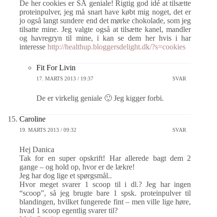
De her cookies er SÅ geniale! Rigtig god idé at tilsætte
proteinpulver, jeg må snart have købt mig noget, det er
jo også langt sundere end det mørke chokolade, som jeg
tilsatte mine. Jeg valgte også at tilsætte kanel, mandler
og havregryn til mine, i kan se dem her hvis i har
interesse
http://healthup.bloggersdelight.dk/?s=cookies
Fit For Livin
17. MARTS 2013 / 19:37
SVAR
De er virkelig geniale 🙂 Jeg kigger forbi.
Caroline
19. MARTS 2013 / 09:32
SVAR
Hej Danica
Tak for en super opskrift! Har allerede bagt dem 2
gange – og hold op, hvor er de lækre!
Jeg har dog lige et spørgsmål..
Hvor meget svarer 1 scoop til i dl.? Jeg har ingen
“scoop”, så jeg brugte bare 1 spsk. proteinpulver til
blandingen, hvilket fungerede fint – men ville lige høre,
hvad 1 scoop egentlig svarer til?