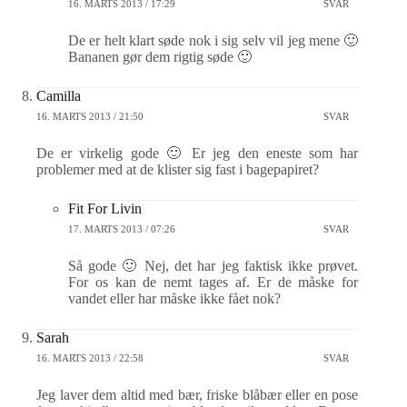
16. MARTS 2013 / 17:29
SVAR
De er helt klart søde nok i sig selv vil jeg mene 🙂
Bananen gør dem rigtig søde 🙂
Camilla
16. MARTS 2013 / 21:50
SVAR
De er virkelig gode 🙂 Er jeg den eneste som har
problemer med at de klister sig fast i bagepapiret?
Fit For Livin
17. MARTS 2013 / 07:26
SVAR
Så gode 🙂 Nej, det har jeg faktisk ikke prøvet.
For os kan de nemt tages af. Er de måske for
vandet eller har måske ikke fået nok?
Sarah
16. MARTS 2013 / 22:58
SVAR
Jeg laver dem altid med bær, friske blåbær eller en pose