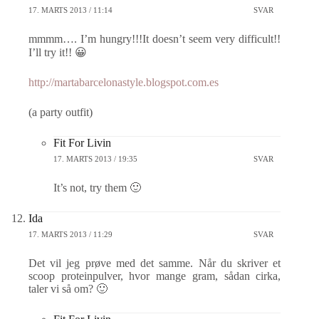
17. MARTS 2013 / 11:14
SVAR
mmmm…. I’m hungry!!!It doesn’t seem very difficult!!
I’ll try it!! 😀
http://martabarcelonastyle.blogspot.com.es
(a party outfit)
Fit For Livin
17. MARTS 2013 / 19:35
SVAR
It’s not, try them 🙂
Ida
17. MARTS 2013 / 11:29
SVAR
Det vil jeg prøve med det samme. Når du skriver et
scoop proteinpulver, hvor mange gram, sådan cirka,
taler vi så om? 🙂