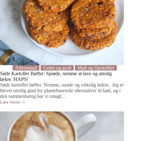
Aftensmad
Grønt og godt
Mad og Opskrifter
Søde Kartofler Bøffer: Sprøde, nemme at lave og utrolig
lækre. HAPS!
Søde kartofler bøffer. Nemme, sunde og virkelig lækre.. Jeg er
blevet utrolig glad for plantebaserede alternativer til kød, og i
den sammenhæng har vi smagt…
Læs mere
Søde
Kartofler
Bøffer:
Sprøde,
nemme
at
lave