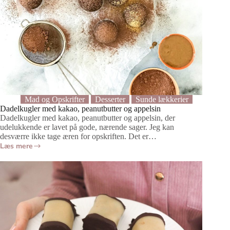
Mad og Opskrifter
Desserter
Sunde lækkerier
Dadelkugler med kakao, peanutbutter og appelsin
Dadelkugler med kakao, peanutbutter og appelsin, der
udelukkende er lavet på gode, nærende sager. Jeg kan
desværre ikke tage æren for opskriften. Det er…
Læs mere
Dadelkugler
med
kakao,
peanutbutter
og
appelsin