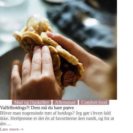
som
de
ægte)
Mad og Opskrifter
Aftensmad
Comfort food
Vaffelhotdogs?! Dem må du bare prøve
Bliver man nogensinde træt af hotdogs? Jeg gør i hvert fald
ikke. Herhjemme er det én af favoritterne året rundt, og for at
der…
Læs mere
Vaffelhotdogs?!