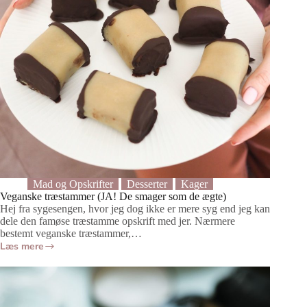
Mad og Opskrifter
Desserter
Kager
Veganske træstammer (JA! De smager som de ægte)
Hej fra sygesengen, hvor jeg dog ikke er mere syg end jeg kan
dele den famøse træstamme opskrift med jer. Nærmere
bestemt veganske træstammer,…
Læs mere
Veganske
træstammer
(JA!
De
smager