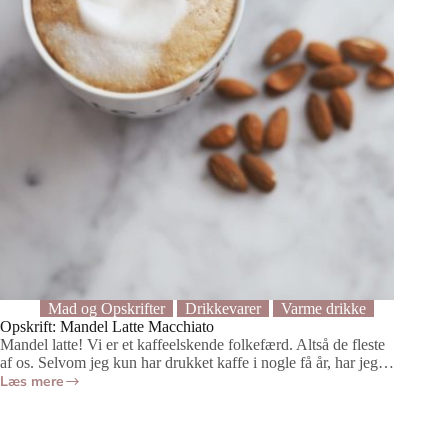
og
utrolig
lækre.
HAPS!
Mad og Opskrifter
Drikkevarer
Varme drikke
Opskrift: Mandel Latte Macchiato
Mandel latte! Vi er et kaffeelskende folkefærd. Altså de fleste
af os. Selvom jeg kun har drukket kaffe i nogle få år, har jeg…
Læs mere
Opskrift:
Mandel
Latte
Macchiato