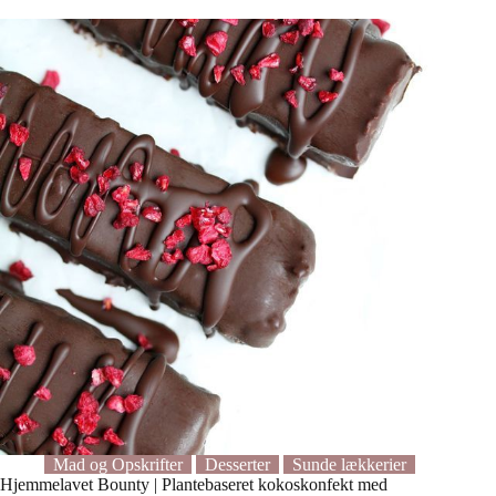
Dem
må
du
bare
prøve
Mad og Opskrifter
Desserter
Sunde lækkerier
Hjemmelavet Bounty | Plantebaseret kokoskonfekt med