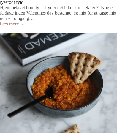
lyserødt fyld
Hjemmelavet bounty… Lyder det ikke bare lækkert? Nogle
få dage inden Valentines day bestemte jeg mig for at kaste mig
ud i en omgang…
Læs mere
Hjemmelavet
Bounty
|
Plantebaseret
kokoskonfekt
med
lyserødt
fyld