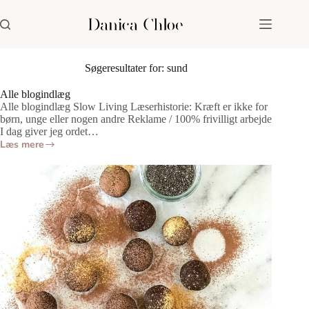
Fortsæt
til
indhold
Søgeresultater for: sund
Alle blogindlæg
Alle blogindlæg Slow Living Læserhistorie: Kræft er ikke for
børn, unge eller nogen andre Reklame / 100% frivilligt arbejde
I dag giver jeg ordet…
Læs mere
Alle
blogindlæg