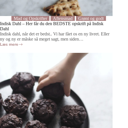
Mad og Opskrifter
Aftensmad
Grønt og godt
Indisk Dahl – Her får du den BEDSTE opskrift på Indisk
Dahl
Indisk dahl, når det er bedst.. Vi har fået os en ny livret. Eller
ny og ny er måske så meget sagt, men siden…
Læs mere
Indisk
Dahl
–
Her
får
du
den
BEDSTE
opskrift
på
Indisk
Dahl