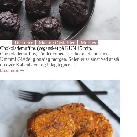
Desserter
Mad og Opskrifter
Muffins
Chokolademuffins (veganske) på KUN 15 min.
Chokolademuffins, når det er bedst.. Chokolademuffins!
Ummm! Glædelig onsdag morgen. Solen er så småt ved at stå
op over København, og i dag tegner…
Læs mere
Chokolademuffins
(veganske)
på
KUN
15
min.