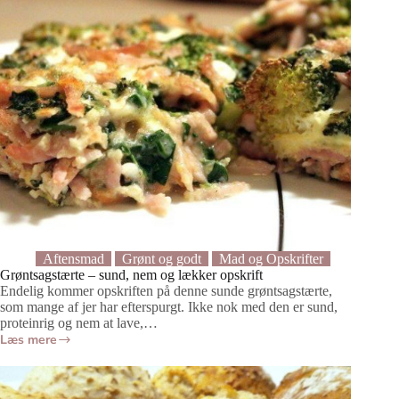
Aftensmad
Grønt og godt
Mad og Opskrifter
Grøntsagstærte – sund, nem og lækker opskrift
Endelig kommer opskriften på denne sunde grøntsagstærte,
som mange af jer har efterspurgt. Ikke nok med den er sund,
proteinrig og nem at lave,…
Læs mere
Grøntsagstærte
–
sund,
nem