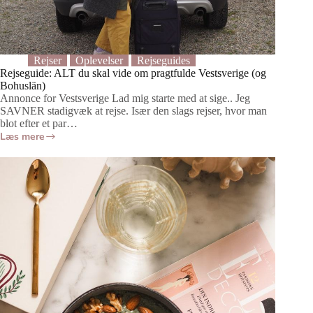
Rejser
Oplevelser
Rejseguides
Rejseguide: ALT du skal vide om pragtfulde Vestsverige (og
Bohuslän)
Annonce for Vestsverige Lad mig starte med at sige.. Jeg
SAVNER stadigvæk at rejse. Især den slags rejser, hvor man
blot efter et par…
Læs mere
Rejseguide:
ALT
du
skal
vide
om
pragtfulde
Vestsverige
(og
Bohuslän)