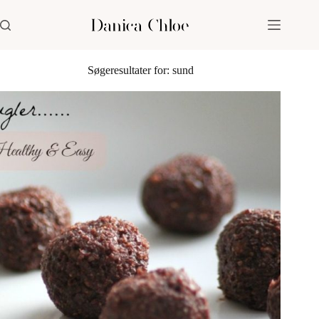
Fortsæt
til
indhold
Søgeresultater for: sund