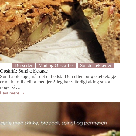
Desserter
Mad og Opskrifter
Sunde lækkerier
Opskrift: Sund æblekage
Sund æblekage, når det er bedst.. Den efterspurgte æblekage
er nu klar til deling med jer ? Jeg har vitterligt aldrig smagt
noget så…
Læs mere
Opskrift:
Sund
æblekage