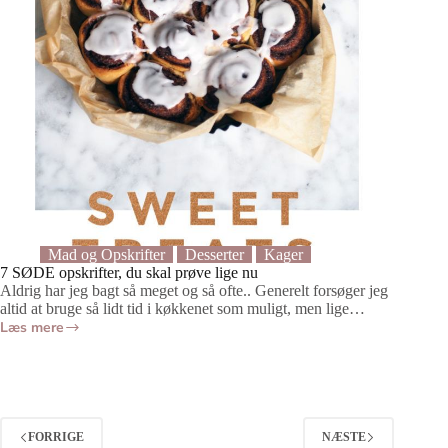
Mad og Opskrifter
Desserter
Kager
7 SØDE opskrifter, du skal prøve lige nu
Aldrig har jeg bagt så meget og så ofte.. Generelt forsøger jeg
altid at bruge så lidt tid i køkkenet som muligt, men lige…
Læs mere
7
SØDE
opskrifter,
du
skal
prøve
FORRIGE
NÆSTE