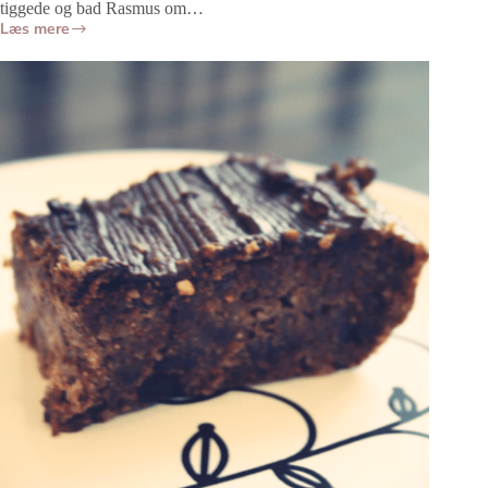
tiggede og bad Rasmus om…
Læs mere
Fuldkornsboller:
Opskrift
på
de
lækreste
sunde
fuldkornsboller