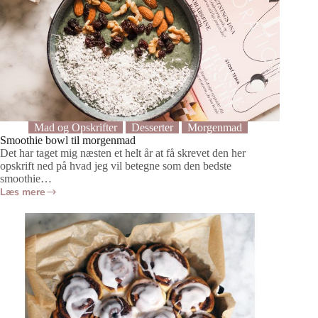
Mad og Opskrifter
Desserter
Morgenmad
Smoothie bowl til morgenmad
Det har taget mig næsten et helt år at få skrevet den her
opskrift ned på hvad jeg vil betegne som den bedste
smoothie…
Læs mere
Smoothie
bowl
til
morgenmad