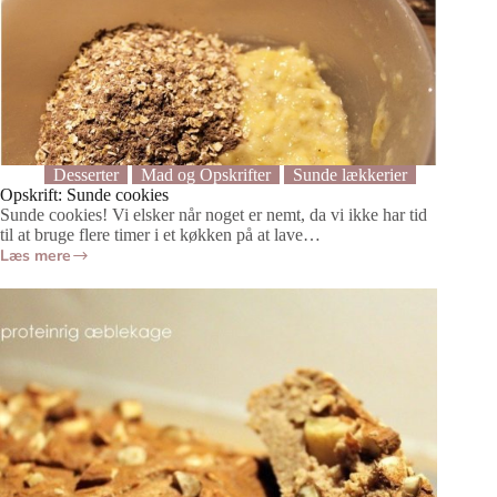
Desserter
Mad og Opskrifter
Sunde lækkerier
Opskrift: Sunde cookies
Sunde cookies! Vi elsker når noget er nemt, da vi ikke har tid
til at bruge flere timer i et køkken på at lave…
Læs mere
Opskrift:
Sunde
cookies