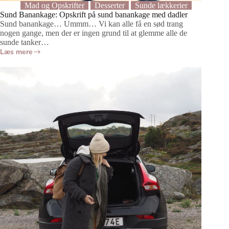
Mad og Opskrifter
Desserter
Sunde lækkerier
Sund Banankage: Opskrift på sund banankage med dadler
Sund banankage… Ummm… Vi kan alle få en sød trang
nogen gange, men der er ingen grund til at glemme alle de
sunde tanker…
Læs mere
Sund
Banankage:
Opskrift
på
sund
banankage
med
dadler