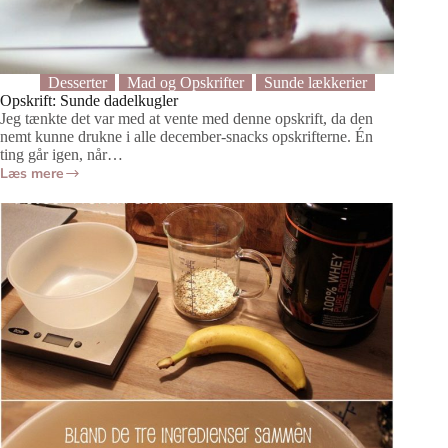
Desserter
Mad og Opskrifter
Sunde lækkerier
Opskrift: Sunde dadelkugler
Jeg tænkte det var med at vente med denne opskrift, da den
nemt kunne drukne i alle december-snacks opskrifterne. Én
ting går igen, når…
Læs mere
Opskrift:
Sunde
dadelkugler