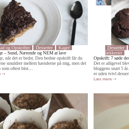
ad og Opskrifter
Desserter
Kager
Desserter
e – Sund, Nærende og NEM at lave
lækkerier
, når det er bedst. Den bedste opskrift får du
Opskrift: 7 søde de
ene smuldrer mellem hænderne på mig, men det
Det er alligevel ble
o som oftest blot…
bloggens snart 5 å
e
er uden tvivl dess
ge
Læs mere
Opskrift:
7
søde
desserter
og
sund
kage