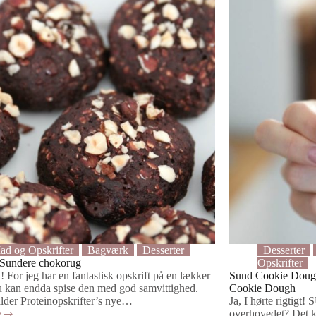
ad og Opskrifter
Bagværk
Desserter
Desserter
 Sundere chokorug
Opskrifter
! For jeg har en fantastisk opskrift på en lækker
Sund Cookie Dough
 kan endda spise den med god samvittighed.
Cookie Dough
alder Proteinopskrifter’s nye…
Ja, I hørte rigtig
e
overhovedet? Det ka