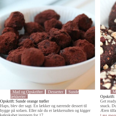
en
sund
og
simpel
vandmelon
pizza
Mad og Opskrifter
Desserter
Sunde
M
lækkerier
Opskrift:
Opskrift: Sunde orange trøfler
Get ready
Haps, blev der sagt. En lækker og nærende dessert til
snack. Du
hygge på sofaen. Eller når du er lækkersulten og kigger
Æren tilf
køleskabet igennem for 17.…
Læs mer