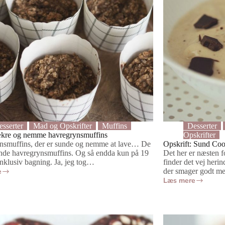
sserter
Mad og Opskrifter
Muffins
Desserter
ækre og nemme havregrynsmuffins
Opskrifter
nsmuffins, der er sunde og nemme at lave… De
Opskrift: Sund Co
nde havregrynsmuffins. Og så endda kun på 19
Det her er næsten fo
inklusiv bagning. Ja, jeg tog…
finder det vej her
e
der smager godt 
Læs mere
Opskrift:
Sund
Cookie
Dough
nsmuffins
Is