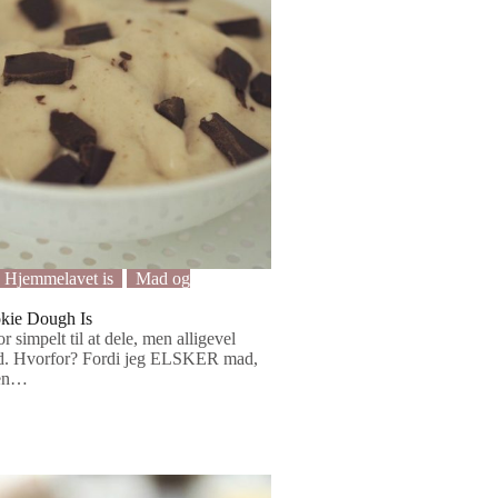
Hjemmelavet is
Mad og
okie Dough Is
r simpelt til at dele, men alligevel
ind. Hvorfor? Fordi jeg ELSKER mad,
men…