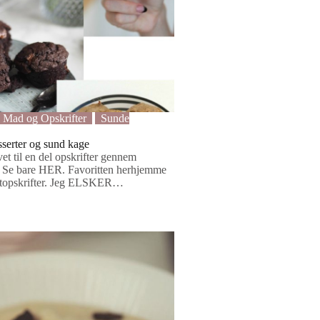
Mad og Opskrifter
Sunde
sserter og sund kage
vet til en del opskrifter gennem
r. Se bare HER. Favoritten herhjemme
ertopskrifter. Jeg ELSKER…