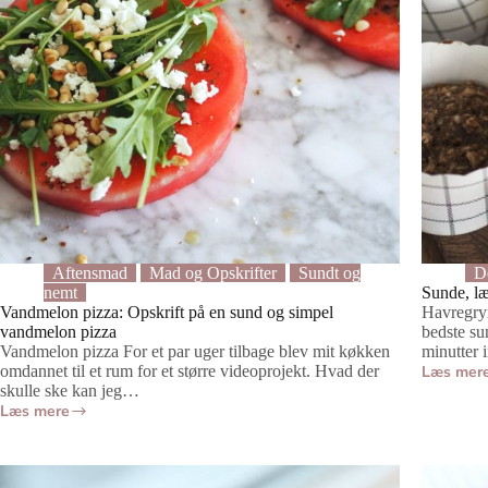
Aftensmad
Mad og Opskrifter
Sundt og
De
nemt
Sunde, l
Vandmelon pizza: Opskrift på en sund og simpel
Havregry
vandmelon pizza
bedste su
Vandmelon pizza For et par uger tilbage blev mit køkken
minutter 
omdannet til et rum for et større videoprojekt. Hvad der
Læs mer
Sunde,
skulle ske kan jeg…
lækre
Læs mere
Vandmelon
og
pizza:
nemme
Opskrift
havregry
på