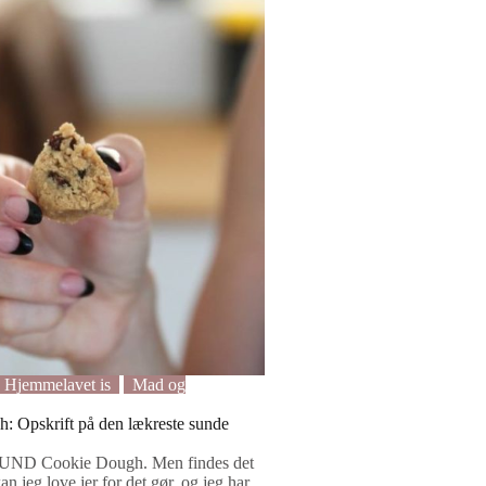
Hjemmelavet is
Mad og
: Opskrift på den lækreste sunde
t! SUND Cookie Dough. Men findes det
n jeg love jer for det gør, og jeg har