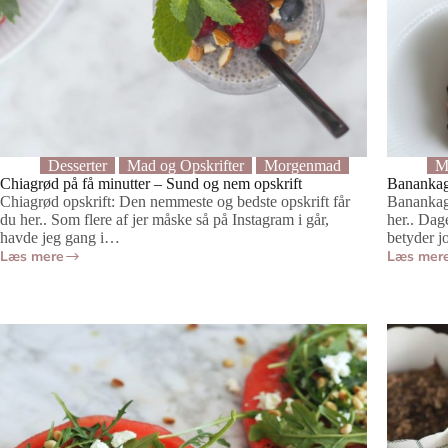
Desserter
Mad og Opskrifter
Morgenmad
M
Chiagrød på få minutter – Sund og nem opskrift
Banankag
Chiagrød opskrift: Den nemmeste og bedste opskrift får
Banankage
du her.. Som flere af jer måske så på Instagram i går,
her.. Dag
havde jeg gang i…
betyder j
Læs mere
Læs mer
Chiagrød
Bananka
på
–
få
Sund,
minutter
Nærende
–
og
Sund
NEM
og
at
nem
lave
opskrift