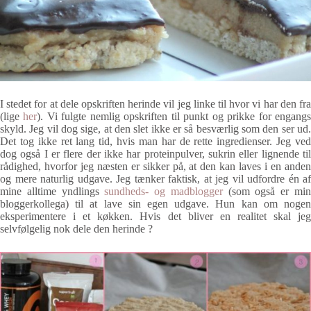
I stedet for at dele opskriften herinde vil jeg linke til hvor vi har den fra
(lige
her
). Vi fulgte nemlig opskriften til punkt og prikke for engang
skyld. Jeg vil dog sige, at den slet ikke er så besværlig som den ser ud.
Det tog ikke ret lang tid, hvis man har de rette ingredienser. Jeg ved
dog også I er flere der ikke har proteinpulver, sukrin eller lignende til
rådighed, hvorfor jeg næsten er sikker på, at den kan laves i en anden
og mere naturlig udgave. Jeg tænker faktisk, at jeg vil udfordre én af
mine alltime yndlings
sundheds- og madblogger
(som også er mi
bloggerkollega) til at lave sin egen udgave. Hun kan om nogen
eksperimentere i et køkken. Hvis det bliver en realitet skal jeg
selvfølgelig nok dele den herinde ?