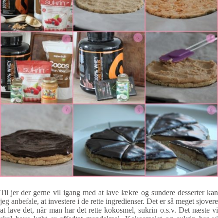
Til jer der gerne vil igang med at lave lækre og sundere desserter kan
jeg anbefale, at investere i de rette ingredienser. Det er så meget sjovere
at lave det, når man har det rette kokosmel, sukrin o.s.v. Det næste vi