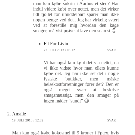
man kan købe sukrin i Aarhus et sted? Har
indtil videre købt over nettet, men det virker
lidt fjollet for umiddelbart sparer man ikke
nogen penge ved det.. Jeg har virkelig svært
ved at forestille mig hvordan den kage
smager, må vist prøve at lave den snarest 🙂
Fit For Livin
22. JULI 2013 / 08:12
SVAR
Vi har også kun købt det via nettet, da
vi ikke vidste hvor man ellers kunne
købe det. Jeg har ikke set det i nogle
fysiske butikker, men måske
helsekostforretninger fører det? Den er
også meget svær at beskrive
smagsmæssigt, men den smager på
ingen måder “sundt” 😉
Amalie
19. JULI 2013 / 12:02
SVAR
Man kan også købe kokosmel til 9 kroner i Føtex, hvis