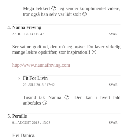
Mega lækkert 🙂 Jeg sender komplimentet videre,
tror også han selv var lidt stolt 😉
Nanna Freving
27. JULI 2013 / 19:47
SVAR
Ser satme godt ud, den må jeg prøve. Du laver virkelig
mange lækre opskrifter, stor inspiration!! 🙂
http://www.nannafreving.com
Fit For Livin
29. JULI 2013 / 17:42
SVAR
Tusind tak Nanna 🙂 Den kan i hvert fald
anbefales 🙂
Pernille
01. AUGUST 2013 / 13:23
SVAR
Hej Danica.