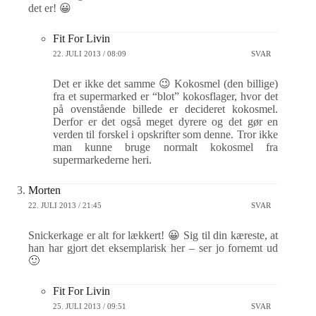
det er! 😀
Fit For Livin
22. JULI 2013 / 08:09
SVAR
Det er ikke det samme 😉 Kokosmel (den billige)
fra et supermarked er “blot” kokosflager, hvor det
på ovenstående billede er decideret kokosmel.
Derfor er det også meget dyrere og det gør en
verden til forskel i opskrifter som denne. Tror ikke
man kunne bruge normalt kokosmel fra
supermarkederne heri.
Morten
22. JULI 2013 / 21:45
SVAR
Snickerkage er alt for lækkert! 😀 Sig til din kæreste, at
han har gjort det eksemplarisk her – ser jo fornemt ud
🙂
Fit For Livin
25. JULI 2013 / 09:51
SVAR