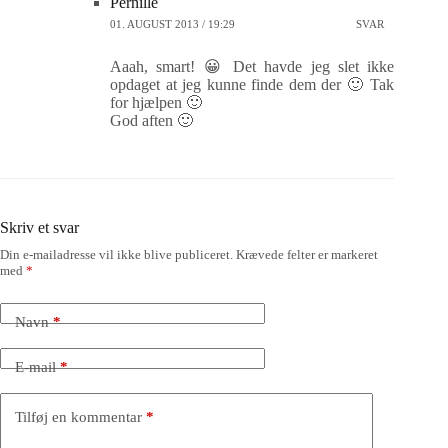
Pernille
01. AUGUST 2013 / 19:29
SVAR
Aaah, smart! 😀 Det havde jeg slet ikke
opdaget at jeg kunne finde dem der 🙂 Tak
for hjælpen 🙂
God aften 🙂
Skriv et svar
Din e-mailadresse vil ikke blive publiceret.
Krævede felter er markeret
med
*
Navn
*
E-mail
*
Tilføj en kommentar
*