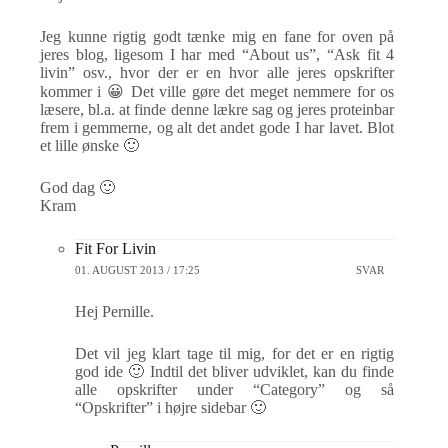
Jeg kunne rigtig godt tænke mig en fane for oven på
jeres blog, ligesom I har med “About us”, “Ask fit 4
livin” osv., hvor der er en hvor alle jeres opskrifter
kommer i 😀 Det ville gøre det meget nemmere for os
læsere, bl.a. at finde denne lækre sag og jeres proteinbar
frem i gemmerne, og alt det andet gode I har lavet. Blot
et lille ønske 🙂
God dag 🙂
Kram
Fit For Livin
01. AUGUST 2013 / 17:25
SVAR
Hej Pernille.
Det vil jeg klart tage til mig, for det er en rigtig
god ide 🙂 Indtil det bliver udviklet, kan du finde
alle opskrifter under “Category” og så
“Opskrifter” i højre sidebar 🙂