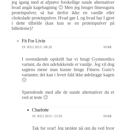
jeg igang med at afprøve forskellige sunde alternativer
hvad angår kagebagning 🙂 Men jeg bruger fitnessguru
proteinpulver, så har derfor ikke en vanille eller
chokolade proteinpulver. Hvad gør I, og hvad har I gjort
i dette tilfælde (kan kun se en proteinpulver på
billederne)?
Fit For Livin
19. JULI 2013 / 08:20
SVAR
I ovenstående opskrift har vi brugt Gymnordics
variant, da den udelukkende er vanilje. Jeg vil dog
sagtens mene man kunne bruge Fitness Guru’s
varianter, det kan i hvert fald ikke ødelægge kagen
🙂
Spændende med alle de sunde alternativer du er
ved at teste 🙂
Charlotte
19. JULI 2013 / 13:20
SVAR
Tak for svar! Jeg tænkte på om du ved hvor