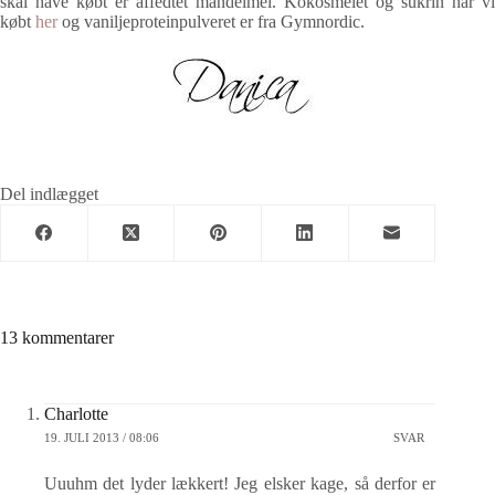
skal have købt er affedtet mandelmel. Kokosmelet og sukrin har vi
købt
her
og vaniljeproteinpulveret er fra Gymnordic.
Del indlægget
13 kommentarer
Charlotte
19. JULI 2013 / 08:06
SVAR
Uuuhm det lyder lækkert! Jeg elsker kage, så derfor er