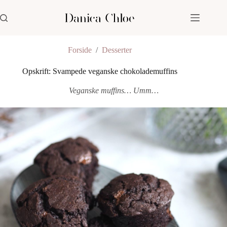
Fortsæt
til
indhold
Forside
/
Desserter
Opskrift: Svampede veganske chokolademuffins
Veganske muffins… Umm…