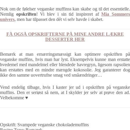
Nok om de følelser veganske muffinss kan skabe og til det essentielle.
Nemlig
opskriften
! Vi blev i sin tid inspireret af
Mia Sommer
univers
, men har tilpasset den dét vi selv havde i skabet.
FÅ OGSÅ OPSKRIFTERNE PÅ MINE ANDRE LÆKRE
DESSERTER HER
Bemærk at man ernærringsmæssigt kan optimere opskriften på
veganske muffins, hvis man har lyst. Eksempelvis kunne man erstatte
hvedemel med mandelmel eller blendede havregryn, ligesom rapsolien
kan erstattes med en mindre mængde kokosolie. Jeg garanterer dog
ikke den samme uovertrufne smag ved småændringer…
Vend endelig tilbage, hvis I kaster jer ud i opskriften på veganske
muffins. Den er seriøst så nem, at I skylder jer selv at prøve den ad.
Velbekomme ♥
Opskrift: Svampede veganske chokolademuffins
Recipe Type
:
Bagværk