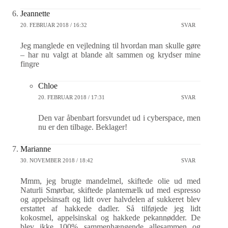
Jeannette
20. FEBRUAR 2018 / 16:32
SVAR
Jeg manglede en vejledning til hvordan man skulle gøre
– har nu valgt at blande alt sammen og krydser mine
fingre
Chloe
20. FEBRUAR 2018 / 17:31
SVAR
Den var åbenbart forsvundet ud i cyberspace, men
nu er den tilbage. Beklager!
Marianne
30. NOVEMBER 2018 / 18:42
SVAR
Mmm, jeg brugte mandelmel, skiftede olie ud med
Naturli Smørbar, skiftede plantemælk ud med espresso
og appelsinsaft og lidt over halvdelen af sukkeret blev
erstattet af hakkede dadler. Så tilføjede jeg lidt
kokosmel, appelsinskal og hakkede pekannødder. De
blev ikke 100% sammenhængende allesammen og