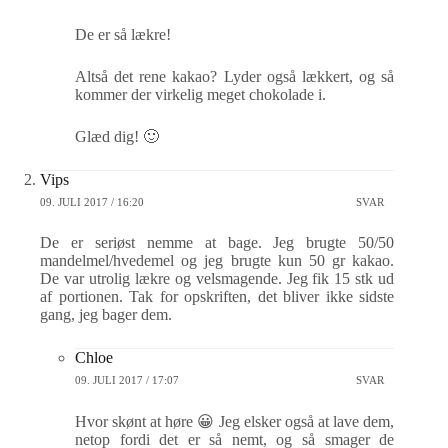
De er så lækre!
Altså det rene kakao? Lyder også lækkert, og så
kommer der virkelig meget chokolade i.
Glæd dig! 🙂
Vips
09. JULI 2017 / 16:20
SVAR
De er seriøst nemme at bage. Jeg brugte 50/50
mandelmel/hvedemel og jeg brugte kun 50 gr kakao.
De var utrolig lækre og velsmagende. Jeg fik 15 stk ud
af portionen. Tak for opskriften, det bliver ikke sidste
gang, jeg bager dem.
Chloe
09. JULI 2017 / 17:07
SVAR
Hvor skønt at høre 😀 Jeg elsker også at lave dem,
netop fordi det er så nemt, og så smager de