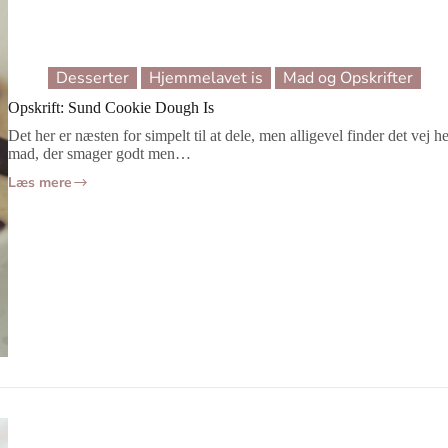
Desserter
Hjemmelavet is
Mad og Opskrifter
Opskrift: Sund Cookie Dough Is
Det her er næsten for simpelt til at dele, men alligevel finder det ve
mad, der smager godt men…
Læs mere
Opskrift:
Sund
Cookie
Dough
Is