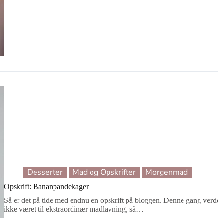
Opskrift
på
den
lækreste
sunde
Cookie
Dough
Desserter
Mad og Opskrifter
Morgenmad
Opskrift: Bananpandekager
Så er det på tide med endnu en opskrift på bloggen. Denne gang ver
ikke været til ekstraordinær madlavning, så…