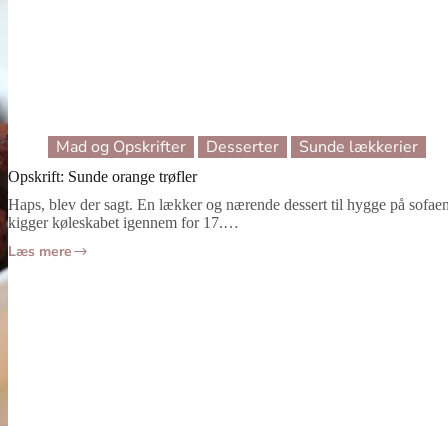
Mad og Opskrifter
Desserter
Sunde lækkerier
Opskrift: Sunde orange trøfler
Haps, blev der sagt. En lækker og nærende dessert til hygge på sofaen
kigger køleskabet igennem for 17.…
Læs mere
Opskrift:
Sunde
orange
trøfler