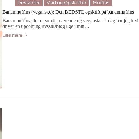
Desserter
Mad og Opskrifter
Muffins
Bananmuffins (veganske): Den BEDSTE opskrift på bananmuffins
Bananmuffins, der er sunde, nærende og veganske.. I dag har jeg invi
driver en upcoming livsstilsblog lige i min…
Læs mere
Bananmuffins
(veganske):
Den
BEDSTE
opskrift
på
bananmuffins