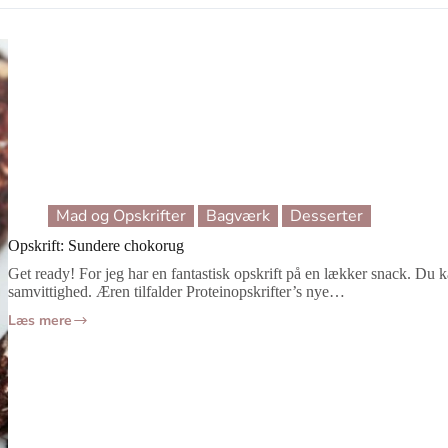
Mad og Opskrifter
Bagværk
Desserter
Opskrift: Sundere chokorug
Get ready! For jeg har en fantastisk opskrift på en lækker snack. Du
samvittighed. Æren tilfalder Proteinopskrifter’s nye…
Læs mere
Opskrift:
Sundere
chokorug