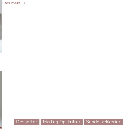
Læs mere
Opskrift:
Bananpandekager
Desserter
Mad og Opskrifter
Sunde lækkerier