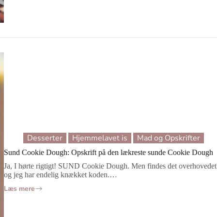
Desserter
Hjemmelavet is
Mad og Opskrifter
Sund Cookie Dough: Opskrift på den lækreste sunde Cookie Dough
Ja, I hørte rigtigt! SUND Cookie Dough. Men findes det overhovedet? 
og jeg har endelig knækket koden.…
Læs mere
Sund
Cookie
Dough: