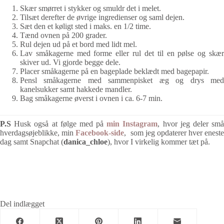
Skær smørret i stykker og smuldr det i melet.
Tilsæt derefter de øvrige ingredienser og saml dejen.
Sæt den et køligt sted i maks. en 1/2 time.
Tænd ovnen på 200 grader.
Rul dejen ud på et bord med lidt mel.
Lav småkagerne med forme eller rul det til en pølse og skær
skiver ud. Vi gjorde begge dele.
Placer småkagerne på en bageplade beklædt med bagepapir.
Pensl småkagerne med sammenpisket æg og drys med
kanelsukker samt hakkede mandler.
Bag småkagerne øverst i ovnen i ca. 6-7 min.
P.S
Husk også at følge med på
min Instagram
, hvor jeg deler sm
hverdagsøjeblikke, min
Facebook-side
, som jeg opdaterer hver eneste
dag samt Snapchat (
danica_chloe
), hvor I virkelig kommer tæt på.
Del indlægget